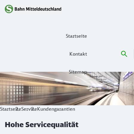
Hauptnavigation
Startseite
Kontakt
Sitemap
Hohe Servicequalität
Ihre Kundengarantien auf ausgewählten Linien im Netz der
Startseite
Service
Kundengarantien
Hohe Servicequalität